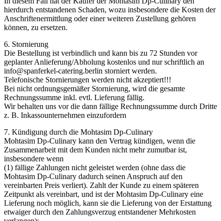
In diesem Fall hat der Käufer der Mohtasim Dp-Culinary den
hierdurch entstandenen Schaden, wozu insbesondere die Kosten der
Anschriftenermittlung oder einer weiteren Zustellung gehören
können, zu ersetzen.
6. Stornierung
Die Bestellung ist verbindlich und kann bis zu 72 Stunden vor
geplanter Anlieferung/Abholung kostenlos und nur schriftlich an
info@spanferkel-catering.berlin storniert werden.
Telefonische Stornierungen werden nicht akzeptiert!!!
Bei nicht ordnungsgemäßer Stornierung, wird die gesamte
Rechnungssumme inkl. evtl. Lieferung fällig.
Wir behalten uns vor die dann fällige Rechnungssumme durch Dritte
z. B. Inkassounternehmen einzufordern
7. Kündigung durch die Mohtasim Dp-Culinary
Mohtasim Dp-Culinary kann den Vertrag kündigen, wenn die
Zusammenarbeit mit dem Kunden nicht mehr zumutbar ist,
insbesondere wenn
(1) fällige Zahlungen nicht geleistet werden (ohne dass die
Mohtasim Dp-Culinary dadurch seinen Anspruch auf den
vereinbarten Preis verliert). Zahlt der Kunde zu einem späteren
Zeitpunkt als vereinbart, und ist der Mohtasim Dp-Culinary eine
Lieferung noch möglich, kann sie die Lieferung von der Erstattung
etwaiger durch den Zahlungsverzug entstandener Mehrkosten
verlangen);