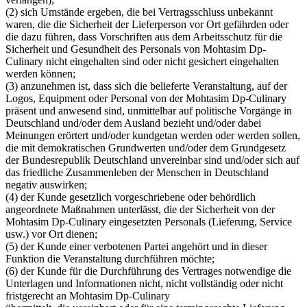
(2) sich Umstände ergeben, die bei Vertragsschluss unbekannt
waren, die die Sicherheit der Lieferperson vor Ort gefährden oder
die dazu führen, dass Vorschriften aus dem Arbeitsschutz für die
Sicherheit und Gesundheit des Personals von Mohtasim Dp-
Culinary nicht eingehalten sind oder nicht gesichert eingehalten
werden können;
(3) anzunehmen ist, dass sich die belieferte Veranstaltung, auf der
Logos, Equipment oder Personal von der Mohtasim Dp-Culinary
präsent und anwesend sind, unmittelbar auf politische Vorgänge in
Deutschland und/oder dem Ausland bezieht und/oder dabei
Meinungen erörtert und/oder kundgetan werden oder werden sollen,
die mit demokratischen Grundwerten und/oder dem Grundgesetz
der Bundesrepublik Deutschland unvereinbar sind und/oder sich auf
das friedliche Zusammenleben der Menschen in Deutschland
negativ auswirken;
(4) der Kunde gesetzlich vorgeschriebene oder behördlich
angeordnete Maßnahmen unterlässt, die der Sicherheit von der
Mohtasim Dp-Culinary eingesetzten Personals (Lieferung, Service
usw.) vor Ort dienen;
(5) der Kunde einer verbotenen Partei angehört und in dieser
Funktion die Veranstaltung durchführen möchte;
(6) der Kunde für die Durchführung des Vertrages notwendige die
Unterlagen und Informationen nicht, nicht vollständig oder nicht
fristgerecht an Mohtasim Dp-Culinary