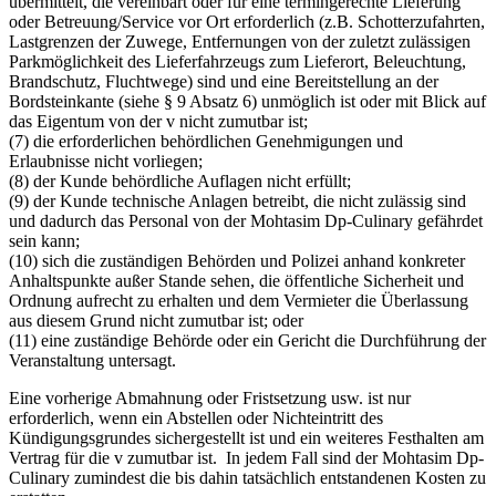
übermittelt, die vereinbart oder für eine termingerechte Lieferung
oder Betreuung/Service vor Ort erforderlich (z.B. Schotterzufahrten,
Lastgrenzen der Zuwege, Entfernungen von der zuletzt zulässigen
Parkmöglichkeit des Lieferfahrzeugs zum Lieferort, Beleuchtung,
Brandschutz, Fluchtwege) sind und eine Bereitstellung an der
Bordsteinkante (siehe § 9 Absatz 6) unmöglich ist oder mit Blick auf
das Eigentum von der v nicht zumutbar ist;
(7) die erforderlichen behördlichen Genehmigungen und
Erlaubnisse nicht vorliegen;
(8) der Kunde behördliche Auflagen nicht erfüllt;
(9) der Kunde technische Anlagen betreibt, die nicht zulässig sind
und dadurch das Personal von der Mohtasim Dp-Culinary gefährdet
sein kann;
(10) sich die zuständigen Behörden und Polizei anhand konkreter
Anhaltspunkte außer Stande sehen, die öffentliche Sicherheit und
Ordnung aufrecht zu erhalten und dem Vermieter die Überlassung
aus diesem Grund nicht zumutbar ist; oder
(11) eine zuständige Behörde oder ein Gericht die Durchführung der
Veranstaltung untersagt.
Eine vorherige Abmahnung oder Fristsetzung usw. ist nur
erforderlich, wenn ein Abstellen oder Nichteintritt des
Kündigungsgrundes sichergestellt ist und ein weiteres Festhalten am
Vertrag für die v zumutbar ist. In jedem Fall sind der Mohtasim Dp-
Culinary zumindest die bis dahin tatsächlich entstandenen Kosten zu