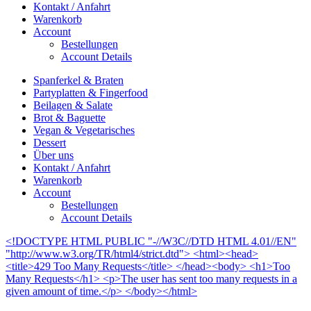
Kontakt / Anfahrt
Warenkorb
Account
Bestellungen
Account Details
Spanferkel & Braten
Partyplatten & Fingerfood
Beilagen & Salate
Brot & Baguette
Vegan & Vegetarisches
Dessert
Über uns
Kontakt / Anfahrt
Warenkorb
Account
Bestellungen
Account Details
<!DOCTYPE HTML PUBLIC "-//W3C//DTD HTML 4.01//EN"
"http://www.w3.org/TR/html4/strict.dtd"> <html><head>
<title>429 Too Many Requests</title> </head><body> <h1>Too
Many Requests</h1> <p>The user has sent too many requests in a
given amount of time.</p> </body></html>