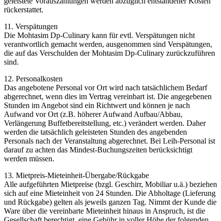
geleistete Vorauszahlungen werden abzüglich entstandener Kosten
rückerstattet.
11. Verspätungen
Die Mohtasim Dp-Culinary kann für evtl. Verspätungen nicht
verantwortlich gemacht werden, ausgenommen sind Verspätungen,
die auf das Verschulden der Mohtasim Dp-Culinary zurückzuführen
sind.
12. Personalkosten
Das angebotene Personal vor Ort wird nach tatsächlichem Bedarf
abgerechnet, wenn dies im Vertrag vereinbart ist. Die angegebenen
Stunden im Angebot sind ein Richtwert und können je nach
Aufwand vor Ort (z.B. höherer Aufwand Aufbau/Abbau,
Verlängerung Buffetbereitstellung, etc.) verändert werden. Daher
werden die tatsächlich geleisteten Stunden des angebenden
Personals nach der Veranstaltung abgerechnet. Bei Leih-Personal ist
darauf zu achten das Mindest-Buchungszeiten berücksichtigt
werden müssen.
13. Mietpreis-Mieteinheit-Übergabe/Rückgabe
Alle aufgeführten Mietpreise (bzgl. Geschirr, Mobiliar u.ä.) beziehen
sich auf eine Mieteinheit von 24 Stunden. Die Abholtage (Lieferung
und Rückgabe) gelten als jeweils ganzen Tag. Nimmt der Kunde die
Ware über die vereinbarte Mieteinheit hinaus in Anspruch, ist die
Gesellschaft berechtigt, eine Gebühr in voller Höhe der folgenden