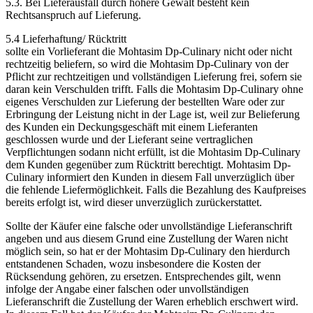
5.3. Bei Lieferausfall durch höhere Gewalt besteht kein
Rechtsanspruch auf Lieferung.
5.4 Lieferhaftung/ Rücktritt
sollte ein Vorlieferant die Mohtasim Dp-Culinary nicht oder nicht
rechtzeitig beliefern, so wird die Mohtasim Dp-Culinary von der
Pflicht zur rechtzeitigen und vollständigen Lieferung frei, sofern sie
daran kein Verschulden trifft. Falls die Mohtasim Dp-Culinary ohne
eigenes Verschulden zur Lieferung der bestellten Ware oder zur
Erbringung der Leistung nicht in der Lage ist, weil zur Belieferung
des Kunden ein Deckungsgeschäft mit einem Lieferanten
geschlossen wurde und der Lieferant seine vertraglichen
Verpflichtungen sodann nicht erfüllt, ist die Mohtasim Dp-Culinary
dem Kunden gegenüber zum Rücktritt berechtigt. Mohtasim Dp-
Culinary informiert den Kunden in diesem Fall unverzüglich über
die fehlende Liefermöglichkeit. Falls die Bezahlung des Kaufpreises
bereits erfolgt ist, wird dieser unverzüglich zurückerstattet.
Sollte der Käufer eine falsche oder unvollständige Lieferanschrift
angeben und aus diesem Grund eine Zustellung der Waren nicht
möglich sein, so hat er der Mohtasim Dp-Culinary den hierdurch
entstandenen Schaden, wozu insbesondere die Kosten der
Rücksendung gehören, zu ersetzen. Entsprechendes gilt, wenn
infolge der Angabe einer falschen oder unvollständigen
Lieferanschrift die Zustellung der Waren erheblich erschwert wird.