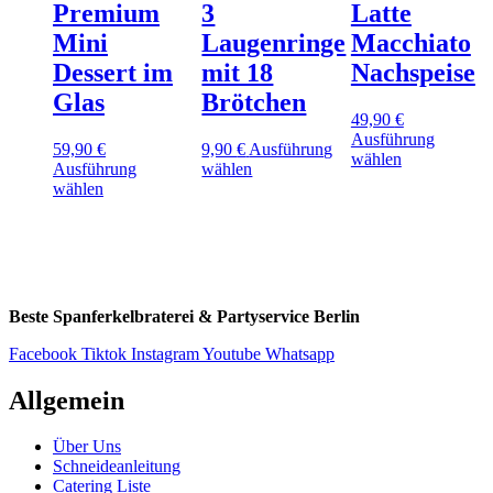
Optionen
können
Premium
3
Latte
Optionen
können
auf
können
Mini
Laugenringe
Macchiato
auf
der
auf
der
Produktseite
Dessert im
mit 18
Nachspeise
der
Produktseite
gewählt
Produktseite
Glas
Brötchen
gewählt
werden
gewählt
49,90
€
werden
werden
Ausführung
59,90
€
9,90
€
Ausführung
Dieses
wählen
Dieses
Ausführung
wählen
Produkt
Dieses
Produkt
wählen
weist
Produkt
weist
mehrere
weist
mehrere
Varianten
mehrere
Varianten
auf.
Varianten
auf.
Die
auf.
Die
Optionen
Die
Optionen
Beste Spanferkelbraterei & Partyservice Berlin
können
Optionen
können
auf
können
auf
Facebook
Tiktok
Instagram
Youtube
Whatsapp
der
auf
der
Produktseite
der
Produktseite
Allgemein
gewählt
Produktseite
gewählt
werden
gewählt
werden
werden
Über Uns
Schneideanleitung
Catering Liste