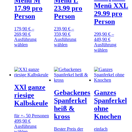
Menü M
Menü L
werden
gewählt
Menü XXL
werden
17.99 pro
23.99 pro
29.99 pro
Person
Person
Person
179,90
€
–
239,90
€
–
269,90
€
359,90
€
299,90
€
–
Ausführung
Ausführung
449,90
€
Dieses
Dieses
wählen
wählen
Ausführung
Produkt
Produkt
Dieses
wählen
weist
weist
Produkt
mehrere
mehrere
weist
Varianten
Varianten
mehrere
auf.
auf.
Varianten
Die
Die
auf.
Optionen
Optionen
Die
XXl ganze
können
können
Optionen
Gebackenes
Ganzes
auf
auf
können
riesige
der
der
auf
Spanferkel
Spanferkel
Kalbskeule
Produktseite
Produktseite
der
heiß &
ohne
gewählt
gewählt
Produktseite
werden
werden
gewählt
kross
Knochen
für +- 50 Personen
werden
499,90
€
Ausführung
Bester Preis der
einfach
Dieses
wählen