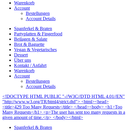
Warenkorb
Account
Bestellungen
Account Details
Spanferkel & Braten
Partyplatten & Fingerfood
Beilagen & Salate
Brot & Baguette
Vegan & Vegetarisches
Dessert
Über uns
Kontakt / Anfahrt
Warenkorb
Account
Bestellungen
Account Details
<!DOCTYPE HTML PUBLIC "-//W3C//DTD HTML 4.01//EN"
"http://www.w3.org/TR/html4/strict.dtd"> <html><head>
<title>429 Too Many Requests</title> </head><body> <h1>Too
Many Requests</h1> <p>The user has sent too many requests in a
given amount of time.</p> </body></html>
Spanferkel & Braten