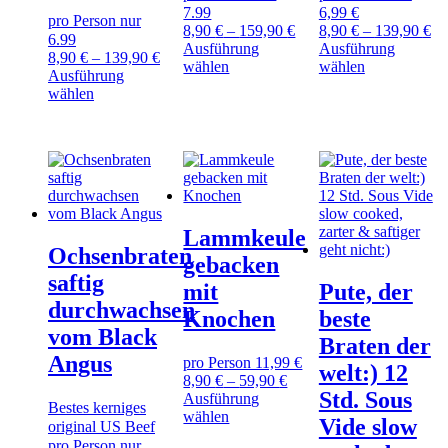
werden
gewählt
gewählt
7.99
6,99 €
pro Person nur
werden
werden
8,90
€
–
159,90
€
8,90
€
–
139,90
€
6.99
Ausführung
Ausführung
8,90
€
–
139,90
€
Dieses
Dieses
wählen
wählen
Ausführung
Produkt
Produkt
Dieses
wählen
weist
weist
Produkt
mehrere
mehrere
weist
Varianten
Varianten
mehrere
auf.
auf.
Varianten
Die
Die
auf.
Optionen
Optionen
Die
können
können
Optionen
auf
auf
Lammkeule
können
der
der
Ochsenbraten
auf
gebacken
Produktseite
Produktseite
der
saftig
gewählt
gewählt
mit
Pute, der
Produktseite
werden
werden
durchwachsen
gewählt
Knochen
beste
werden
vom Black
Braten der
Angus
pro Person 11,99 €
welt:) 12
8,90
€
–
59,90
€
Std. Sous
Ausführung
Bestes kerniges
Dieses
wählen
Vide slow
original US Beef
Produkt
pro Person nur