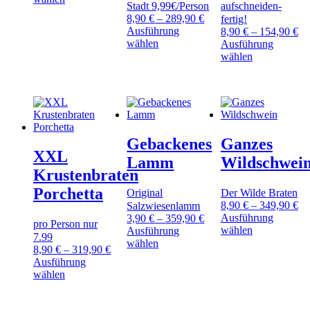
Stadt 9,99€/Person
aufschneiden-
Produkt
8,90
€
–
289,90
€
fertig!
weist
Ausführung
8,90
€
–
154,90
€
mehrere
Dieses
wählen
Ausführung
Varianten
Produkt
Dieses
wählen
auf.
weist
Produkt
Die
mehrere
weist
Optionen
Varianten
mehrere
können
auf.
Varianten
auf
Die
auf.
der
Optionen
Die
Produktseite
Gebackenes
Ganzes
können
Optionen
gewählt
XXL
auf
können
Lamm
Wildschwei
werden
der
auf
Krustenbraten
Produktseite
der
Porchetta
gewählt
Original
Der Wilde Braten
Produktseite
werden
8,90
€
–
349,90
€
gewählt
Salzwiesenlamm
Ausführung
werden
3,90
€
–
359,90
€
pro Person nur
Dieses
wählen
Ausführung
7.99
Produkt
Dieses
wählen
8,90
€
–
319,90
€
weist
Produkt
Ausführung
mehrere
weist
Dieses
wählen
Varianten
mehrere
Produkt
auf.
Varianten
weist
Die
auf.