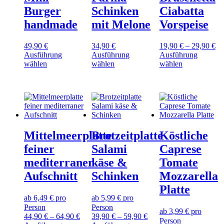
können
Burger
Schinken
Ciabatta
auf
handmade
mit Melone
Vorspeise
der
Produktseite
gewählt
49,90
€
34,90
€
19,90
€
–
29,90
€
werden
Ausführung
Ausführung
Ausführung
Dieses
Dieses
Dieses
wählen
wählen
wählen
Produkt
Produkt
Produkt
weist
weist
weist
mehrere
mehrere
mehrere
Varianten
Varianten
Varianten
auf.
auf.
auf.
Die
Die
Die
Optionen
Optionen
Optionen
Mittelmeerplatte
Brotzeitplatte
Köstliche
können
können
können
auf
auf
auf
feiner
Salami
Caprese
der
der
der
mediterraner
käse &
Tomate
Produktseite
Produktseite
Produktseite
gewählt
gewählt
gewählt
Aufschnitt
Schinken
Mozzarella
werden
werden
werden
Platte
ab 6,49 € pro
ab 5,99 € pro
Person
Person
ab 3,99 € pro
44,90
€
–
64,90
€
39,90
€
–
59,90
€
Person