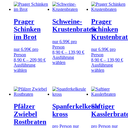
mehrere
Optionen
Die
Varianten
können
Optionen
auf.
auf
können
Die
der
auf
Prager
Schweine-
Prager
Optionen
Produktseite
der
können
Schinken
Krustenbraten
Schinken
gewählt
Produktseite
auf
werden
gewählt
im Brot
Krustenbrat
der
werden
nur 6.99€ pro
Produktseite
gewählt
Person
nur 6.99€ pro
nur 6.99€ pro
werden
8,90
€
–
139,90
€
Person
Person
Ausführung
8,90
€
–
209,90
€
8,90
€
–
139,90
€
Dieses
wählen
Ausführung
Ausführung
Produkt
Dieses
Dieses
wählen
wählen
weist
Produkt
Produkt
mehrere
weist
weist
Varianten
mehrere
mehrere
auf.
Varianten
Varianten
Die
auf.
auf.
Optionen
Die
Die
können
Pfälzer
Spanferkelkeule
Saftiger
Optionen
Optionen
auf
können
können
Zwiebel
kross
Kasslerbrat
der
auf
auf
Produktseite
Rostbraten
der
der
gewählt
pro Person nur
pro Person nur
Produktseite
Produktseite