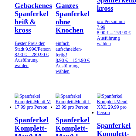
Spanferkelk
Gebackenes
Ganzes
kross
Spanferkel
Spanferkel
heiß &
ohne
pro Person nur
7.99
kross
Knochen
8,90
€
–
159,90
€
Ausführung
Bester Preis der
einfach
Dieses
wählen
Produkt
Stadt 9,99€/Person
aufschneiden-
weist
8,90
€
–
289,90
€
fertig!
mehrere
Ausführung
8,90
€
–
154,90
€
Dieses
Varianten
wählen
Ausführung
Produkt
auf.
Dieses
wählen
weist
Die
Produkt
mehrere
Optionen
weist
Varianten
können
mehrere
auf.
auf
Varianten
Die
der
auf.
Optionen
Produktseite
Die
können
gewählt
Optionen
auf
werden
können
Spanferkel
Spanferkel
der
auf
Spanferkel
Produktseite
der
Komplett-
Komplett-
gewählt
Produktseite
Komplett-