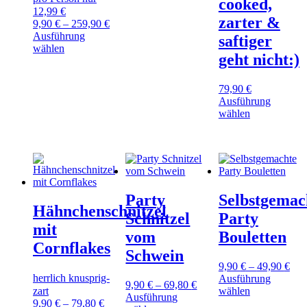
cooked,
weist
12,99 €
mehrere
zarter &
9,90
€
–
259,90
€
Varianten
Ausführung
saftiger
auf.
Dieses
wählen
Die
geht nicht:)
Produkt
Optionen
weist
können
mehrere
auf
79,90
€
Varianten
der
Ausführung
auf.
Dieses
Produktseite
wählen
Die
Produkt
gewählt
Optionen
weist
werden
können
mehrere
auf
Varianten
der
auf.
Produktseite
Die
gewählt
Party
Selbstgemac
Optionen
Hähnchenschnitzel
werden
können
Schnitzel
Party
auf
mit
vom
Bouletten
der
Cornflakes
Produktseite
Schwein
gewählt
9,90
€
–
49,90
€
werden
herrlich knusprig-
Ausführung
9,90
€
–
69,80
€
Dieses
zart
wählen
Ausführung
Produkt
9,90
€
–
79,80
€