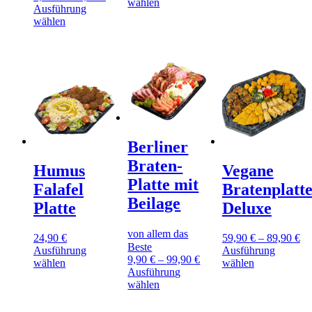
Dieses
wählen
weist
Ausführung
Produkt
Dieses
mehrere
wählen
weist
Produkt
Varianten
mehrere
weist
auf.
Varianten
mehrere
Die
auf.
Varianten
Optionen
Die
auf.
können
Optionen
Die
auf
können
Optionen
der
auf
können
Produktseite
der
auf
gewählt
Produktseite
Berliner
der
werden
gewählt
Produktseite
Braten-
werden
Humus
Vegane
gewählt
Platte mit
werden
Falafel
Bratenplatt
Beilage
Platte
Deluxe
von allem das
24,90
€
59,90
€
–
89,90
€
Beste
Ausführung
Ausführung
9,90
€
–
99,90
€
Dieses
Dieses
wählen
wählen
Ausführung
Produkt
Produkt
Dieses
wählen
weist
weist
Produkt
mehrere
mehrere
weist