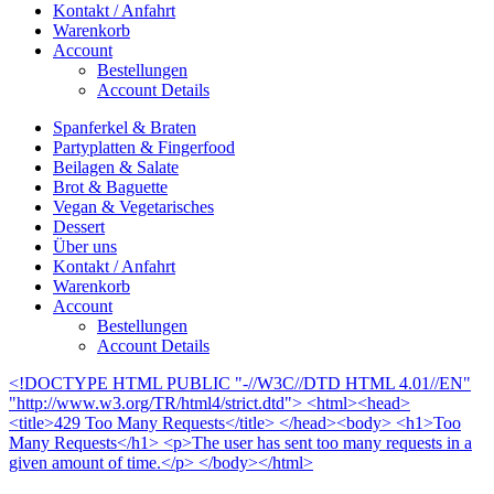
Kontakt / Anfahrt
Warenkorb
Account
Bestellungen
Account Details
Spanferkel & Braten
Partyplatten & Fingerfood
Beilagen & Salate
Brot & Baguette
Vegan & Vegetarisches
Dessert
Über uns
Kontakt / Anfahrt
Warenkorb
Account
Bestellungen
Account Details
<!DOCTYPE HTML PUBLIC "-//W3C//DTD HTML 4.01//EN"
"http://www.w3.org/TR/html4/strict.dtd"> <html><head>
<title>429 Too Many Requests</title> </head><body> <h1>Too
Many Requests</h1> <p>The user has sent too many requests in a
given amount of time.</p> </body></html>