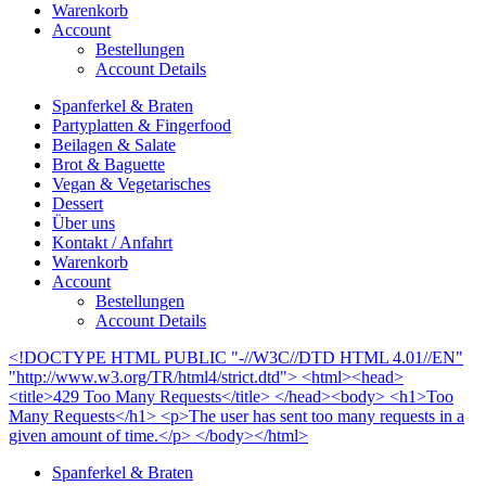
Warenkorb
Account
Bestellungen
Account Details
Spanferkel & Braten
Partyplatten & Fingerfood
Beilagen & Salate
Brot & Baguette
Vegan & Vegetarisches
Dessert
Über uns
Kontakt / Anfahrt
Warenkorb
Account
Bestellungen
Account Details
<!DOCTYPE HTML PUBLIC "-//W3C//DTD HTML 4.01//EN"
"http://www.w3.org/TR/html4/strict.dtd"> <html><head>
<title>429 Too Many Requests</title> </head><body> <h1>Too
Many Requests</h1> <p>The user has sent too many requests in a
given amount of time.</p> </body></html>
Spanferkel & Braten