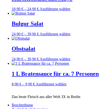
Dieses
18,90
€
–
24,90
€
Ausführung wählen
Produkt
weist
mehrere
Bulgur Salat
Varianten
auf.
Dieses
24,90
€
–
39,90
€
Ausführung wählen
Die
Produkt
Optionen
weist
können
mehrere
Obstsalat
auf
Varianten
der
auf.
Produktseite
Dieses
24,90
€
–
39,90
€
Ausführung wählen
Die
gewählt
Produkt
Optionen
werden
weist
können
mehrere
1 L Bratensauce für ca. 7 Personen
auf
Varianten
der
auf.
Produktseite
Dieses
8,90
€
–
9,90
€
Ausführung wählen
Die
gewählt
Produkt
Optionen
werden
weist
können
Das beste Fleisch aus aller Welt 3X in Berlin
mehrere
auf
Varianten
der
Beschreibung
auf.
Produktseite