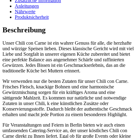
Zusätzliche Information
Die
gewählt
Anleitungen
Optionen
werden
Nährwerte
können
Produktsicherheit
auf
der
Beschreibung
Produktseite
gewählt
werden
Unser Chili con Carne ist ein wahrer Genuss für alle, die herzhafte
und würzige Speisen lieben. Dieses klassische Gericht wird mit viel
Liebe und Sorgfalt in unserer eigenen Küche zubereitet und bietet
eine perfekte Balance aus angenehmer Schärfe und raffinierten
Gewürzen. Jedes Bissen ist ein Geschmackserlebnis, das an die
traditionelle Küche bei Muttern erinnert.
Wir verwenden nur die besten Zutaten für unser Chili con Carne.
Frisches Fleisch, knackige Bohnen und eine harmonische
Gewürzmischung sorgen für ein kräftiges Aroma und eine
sättigende Mahlzeit. Es kommen nur natürliche und notwendige
Zutaten in unser Chili, k eine künstlichen Zusätze oder
Konservierungsstoffe. Dadurch bleibt der authentische Geschmack
erhalten und macht jede Portion zu einem besonderen Highlight.
Für Veranstaltungen und Feiern in Berlin bieten wir auch einen
umfassenden Catering-Service an, der unser köstliches Chili con
Carne direkt zu Ihnen liefert. Egal ob für große Events oder kleine