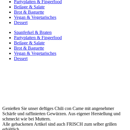
Partyplatten & Fingerfood
Beilage & Salate
Brot & Baguette
Vegan & Vegetarisches
Dessert
Spanferkel & Braten
Partyplatten & Fingerfood
Beilage & Salate
Brot & Baguette
Vegan & Vegetarisches
Dessert
Added to Wishlist
See your favorite product on Wishlist
View My Wishlist
Close
Genießen Sie unser deftiges Chili con Carne mit angenehmer
Schärfe und raffinierten Gewürzen. Aus eigener Herstellung und
schmeckt wie bei Muttern.
Alle gebackenen Artikel sind auch FRISCH zum selber grillen
erhältlich