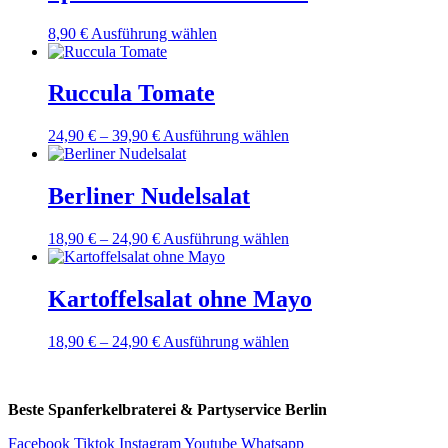
Dieses
8,90
€
Ausführung wählen
Produkt
weist
mehrere
Ruccula Tomate
Varianten
auf.
Dieses
24,90
€
–
39,90
€
Ausführung wählen
Die
Produkt
Optionen
weist
können
mehrere
Berliner Nudelsalat
auf
Varianten
der
auf.
Produktseite
Dieses
18,90
€
–
24,90
€
Ausführung wählen
Die
gewählt
Produkt
Optionen
werden
weist
können
mehrere
Kartoffelsalat ohne Mayo
auf
Varianten
der
auf.
Produktseite
Dieses
18,90
€
–
24,90
€
Ausführung wählen
Die
gewählt
Produkt
Optionen
werden
weist
können
mehrere
auf
Beste Spanferkelbraterei & Partyservice Berlin
Varianten
der
auf.
Produktseite
Facebook
Tiktok
Instagram
Youtube
Whatsapp