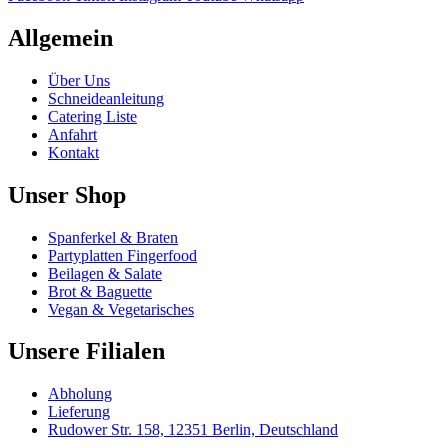
Die
gewählt
Optionen
werden
Allgemein
können
auf
der
Über Uns
Produktseite
Schneideanleitung
gewählt
Catering Liste
werden
Anfahrt
Kontakt
Unser Shop
Spanferkel & Braten
Partyplatten Fingerfood
Beilagen & Salate
Brot & Baguette
Vegan & Vegetarisches
Unsere Filialen
Abholung
Lieferung
Rudower Str. 158, 12351 Berlin, Deutschland