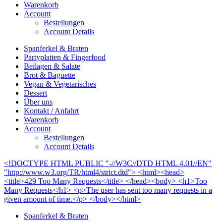
Warenkorb
Account
Bestellungen
Account Details
Spanferkel & Braten
Partyplatten & Fingerfood
Beilagen & Salate
Brot & Baguette
Vegan & Vegetarisches
Dessert
Über uns
Kontakt / Anfahrt
Warenkorb
Account
Bestellungen
Account Details
<!DOCTYPE HTML PUBLIC "-//W3C//DTD HTML 4.01//EN"
"http://www.w3.org/TR/html4/strict.dtd"> <html><head>
<title>429 Too Many Requests</title> </head><body> <h1>Too
Many Requests</h1> <p>The user has sent too many requests in a
given amount of time.</p> </body></html>
Spanferkel & Braten