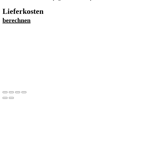
Lieferkosten
berechnen
Straße
*
Postleitzahl/Stadt
*
Lieferung kostet