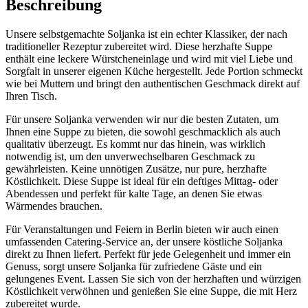
Beschreibung
Produktseite
gewählt
werden
Unsere selbstgemachte Soljanka ist ein echter Klassiker, der nach
traditioneller Rezeptur zubereitet wird. Diese herzhafte Suppe
enthält eine leckere Würstcheneinlage und wird mit viel Liebe und
Sorgfalt in unserer eigenen Küche hergestellt. Jede Portion schmeckt
wie bei Muttern und bringt den authentischen Geschmack direkt auf
Ihren Tisch.
Für unsere Soljanka verwenden wir nur die besten Zutaten, um
Ihnen eine Suppe zu bieten, die sowohl geschmacklich als auch
qualitativ überzeugt. Es kommt nur das hinein, was wirklich
notwendig ist, um den unverwechselbaren Geschmack zu
gewährleisten. Keine unnötigen Zusätze, nur pure, herzhafte
Köstlichkeit. Diese Suppe ist ideal für ein deftiges Mittag- oder
Abendessen und perfekt für kalte Tage, an denen Sie etwas
Wärmendes brauchen.
Für Veranstaltungen und Feiern in Berlin bieten wir auch einen
umfassenden Catering-Service an, der unsere köstliche Soljanka
direkt zu Ihnen liefert. Perfekt für jede Gelegenheit und immer ein
Genuss, sorgt unsere Soljanka für zufriedene Gäste und ein
gelungenes Event. Lassen Sie sich von der herzhaften und würzigen
Köstlichkeit verwöhnen und genießen Sie eine Suppe, die mit Herz
zubereitet wurde.