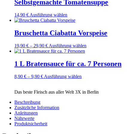
Selbstgemachte Tomatensuppe
Varianten
auf.
Dieses
14,90
€
Ausführung wählen
Die
Produkt
Optionen
weist
können
mehrere
Bruschetta Ciabatta Vorspeise
auf
Varianten
der
auf.
Produktseite
Dieses
19,90
€
–
29,90
€
Ausführung wählen
Die
gewählt
Produkt
Optionen
werden
weist
können
mehrere
1 L Bratensauce für ca. 7 Personen
auf
Varianten
der
auf.
Produktseite
Dieses
8,90
€
–
9,90
€
Ausführung wählen
Die
gewählt
Produkt
Optionen
werden
weist
können
Das beste Fleisch aus aller Welt 3X in Berlin
mehrere
auf
Varianten
der
Beschreibung
auf.
Produktseite
Zusätzliche Information
Die
gewählt
Anleitungen
Optionen
werden
Nährwerte
können
Produktsicherheit
auf
der