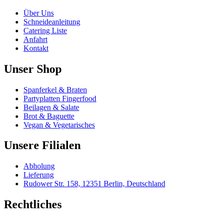
auf
der
Über Uns
Produktseite
Schneideanleitung
gewählt
Catering Liste
werden
Anfahrt
Kontakt
Unser Shop
Spanferkel & Braten
Partyplatten Fingerfood
Beilagen & Salate
Brot & Baguette
Vegan & Vegetarisches
Unsere Filialen
Abholung
Lieferung
Rudower Str. 158, 12351 Berlin, Deutschland
Rechtliches