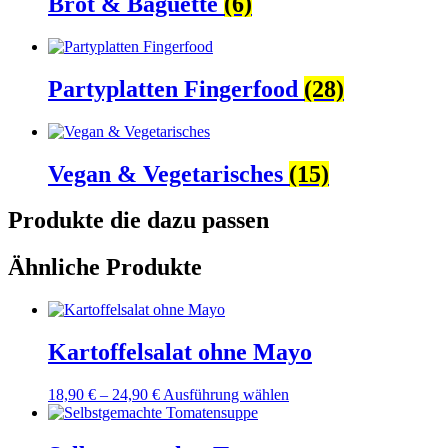
Brot & Baguette
(6)
Partyplatten Fingerfood
(28)
Vegan & Vegetarisches
(15)
Produkte die dazu passen
Ähnliche Produkte
Kartoffelsalat ohne Mayo
Dieses
18,90
€
–
24,90
€
Ausführung wählen
Produkt
weist
mehrere