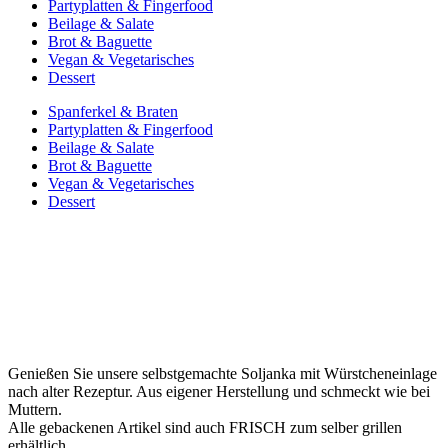
Partyplatten & Fingerfood
Beilage & Salate
Brot & Baguette
Vegan & Vegetarisches
Dessert
Spanferkel & Braten
Partyplatten & Fingerfood
Beilage & Salate
Brot & Baguette
Vegan & Vegetarisches
Dessert
Added to Wishlist
See your favorite product on Wishlist
View My Wishlist
Close
Genießen Sie unsere selbstgemachte Soljanka mit Würstcheneinlage
nach alter Rezeptur. Aus eigener Herstellung und schmeckt wie bei
Muttern.
Alle gebackenen Artikel sind auch FRISCH zum selber grillen
erhältlich