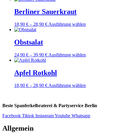
weist
mehrere
Berliner Sauerkraut
Varianten
auf.
Dieses
18,90
€
–
28,90
€
Ausführung wählen
Die
Produkt
Optionen
weist
können
mehrere
Obstsalat
auf
Varianten
der
auf.
Produktseite
Dieses
24,90
€
–
39,90
€
Ausführung wählen
Die
gewählt
Produkt
Optionen
werden
weist
können
mehrere
Apfel Rotkohl
auf
Varianten
der
auf.
Produktseite
Dieses
18,90
€
–
28,90
€
Ausführung wählen
Die
gewählt
Produkt
Optionen
werden
weist
können
mehrere
auf
Beste Spanferkelbraterei & Partyservice Berlin
Varianten
der
auf.
Produktseite
Facebook
Tiktok
Instagram
Youtube
Whatsapp
Die
gewählt
Optionen
werden
Allgemein
können