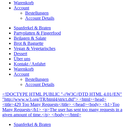
Warenkorb
Account
Bestellungen
Account Details
Spanferkel & Braten
Partyplatten & Fingerfood
Beilagen & Salate
Brot & Baguette
Vegan & Vegetarisches
Dessert
Über uns
Kontakt / Anfahrt
Warenkorb
Account
Bestellungen
Account Details
<!DOCTYPE HTML PUBLIC "-//W3C//DTD HTML 4.01//EN"
"http://www.w3.org/TR/html4/strict.dtd"> <html><head>
<title>429 Too Many Requests</title> </head><body> <h1>Too
Many Requests</h1> <p>The user has sent too many requests in a
given amount of time.</p> </body></html>
Spanferkel & Braten