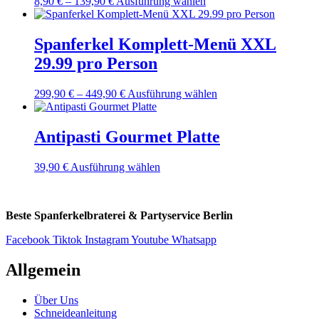
Dieses
8,90
€
–
139,90
€
Ausführung wählen
Produkt
weist
mehrere
Spanferkel Komplett-Menü XXL
Varianten
29.99 pro Person
auf.
Die
Optionen
Dieses
299,90
€
–
449,90
€
Ausführung wählen
können
Produkt
auf
weist
der
mehrere
Antipasti Gourmet Platte
Produktseite
Varianten
gewählt
auf.
Dieses
39,90
€
Ausführung wählen
werden
Die
Produkt
Optionen
weist
können
mehrere
auf
Beste Spanferkelbraterei & Partyservice Berlin
Varianten
der
auf.
Produktseite
Facebook
Tiktok
Instagram
Youtube
Whatsapp
Die
gewählt
Optionen
werden
Allgemein
können
auf
der
Über Uns
Produktseite
Schneideanleitung